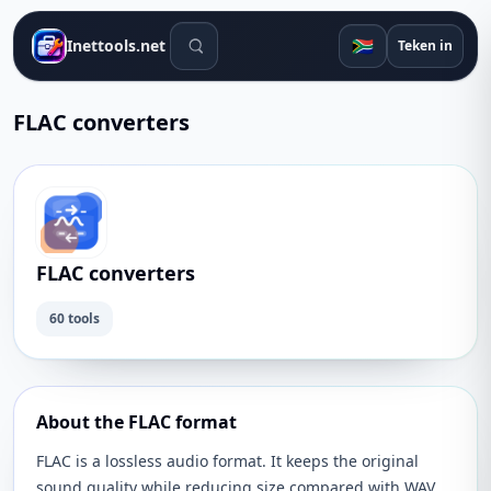
Soek gereedskap
🇿🇦
Inettools.net
Teken in
FLAC converters
FLAC converters
60 tools
About the FLAC format
FLAC is a lossless audio format. It keeps the original
sound quality while reducing size compared with WAV.