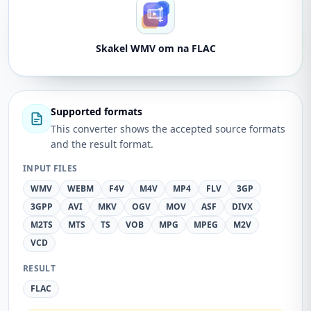
Skakel WMV om na FLAC
Supported formats
This converter shows the accepted source formats
and the result format.
INPUT FILES
WMV
WEBM
F4V
M4V
MP4
FLV
3GP
3GPP
AVI
MKV
OGV
MOV
ASF
DIVX
M2TS
MTS
TS
VOB
MPG
MPEG
M2V
VCD
RESULT
FLAC