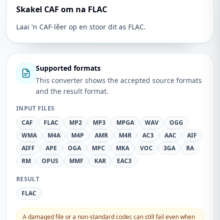
Skakel CAF om na FLAC
Laai 'n CAF-lêer op en stoor dit as FLAC.
Supported formats
This converter shows the accepted source formats
and the result format.
INPUT FILES
CAF
FLAC
MP2
MP3
MPGA
WAV
OGG
WMA
M4A
M4P
AMR
M4R
AC3
AAC
AIF
AIFF
APE
OGA
MPC
MKA
VOC
3GA
RA
RM
OPUS
MMF
KAR
EAC3
RESULT
FLAC
A damaged file or a non-standard codec can still fail even when