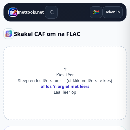
Soek gereedskap
🇿🇦
Inettools.net
Teken in
Skakel CAF om na FLAC
↑
Kies Lêer
Sleep en los lêers hier … (of klik om lêers te kies)
of los 'n argief met lêers
Laai lêer op