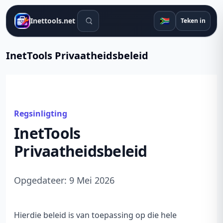
Soek gereedskap
🇿🇦
Inettools.net
Teken in
InetTools Privaatheidsbeleid
Regsinligting
InetTools
Privaatheidsbeleid
Opgedateer: 9 Mei 2026
Hierdie beleid is van toepassing op die hele