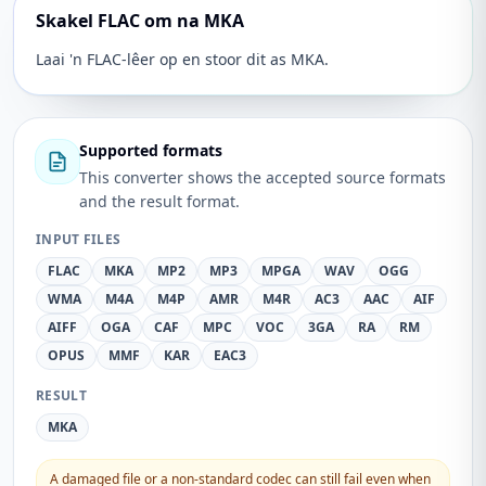
Skakel FLAC om na MKA
Laai 'n FLAC-lêer op en stoor dit as MKA.
Supported formats
This converter shows the accepted source formats
and the result format.
INPUT FILES
FLAC
MKA
MP2
MP3
MPGA
WAV
OGG
WMA
M4A
M4P
AMR
M4R
AC3
AAC
AIF
AIFF
OGA
CAF
MPC
VOC
3GA
RA
RM
OPUS
MMF
KAR
EAC3
RESULT
MKA
A damaged file or a non-standard codec can still fail even when