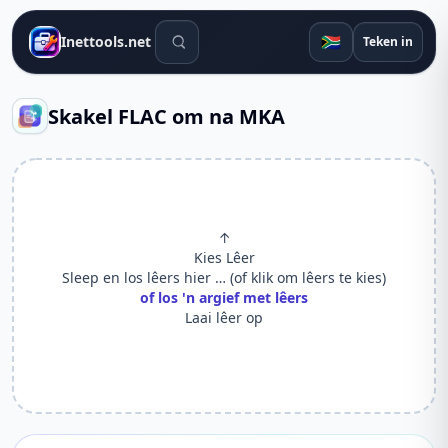
Soek gereedskap
🇿🇦
Inettools.net
Teken in
Skakel FLAC om na MKA
↑
Kies Lêer
Sleep en los lêers hier … (of klik om lêers te kies)
of los 'n argief met lêers
Laai lêer op