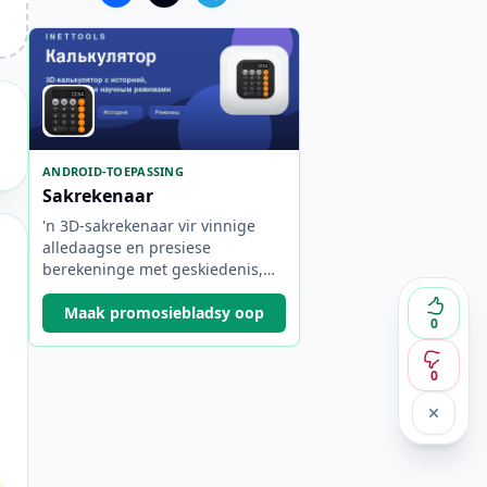
ANDROID-TOEPASSING
Sakrekenaar
'n 3D-sakrekenaar vir vinnige
alledaagse en presiese
berekeninge met geskiedenis,
ingenieurswese en
wetenskaplike modusse, en
Maak promosiebladsy oop
0
vanlyn werk.
0