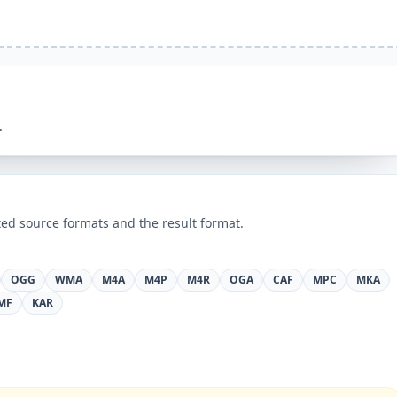
.
ed source formats and the result format.
OGG
WMA
M4A
M4P
M4R
OGA
CAF
MPC
MKA
MF
KAR