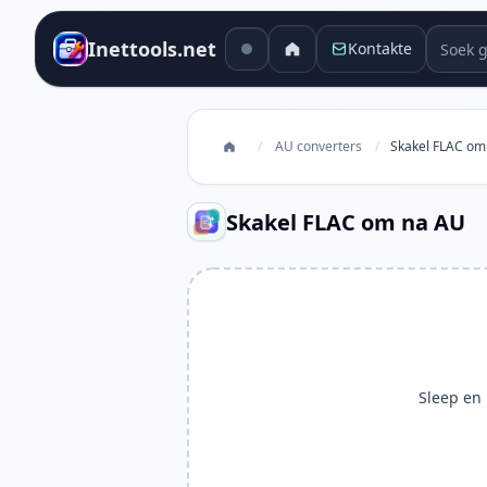
Soek g
Inettools.net
Kontakte
/
AU converters
/
Skakel FLAC om
Skakel FLAC om na AU
Sleep en l