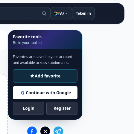
🇿🇦
AF
Teken in
Favorite tools
Build your tool list
Favorites are saved to your account
and available across subdomains.
Add favorite
G
Continue with Google
Login
Register