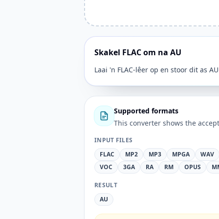
Skakel FLAC om na AU
Laai 'n FLAC-lêer op en stoor dit as AU
Supported formats
This converter shows the accept
INPUT FILES
FLAC
MP2
MP3
MPGA
WAV
VOC
3GA
RA
RM
OPUS
M
RESULT
AU