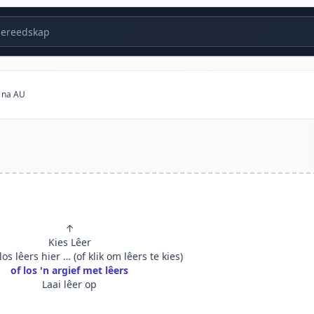
ereedskap
 na AU
↑
Kies Lêer
os lêers hier … (of klik om lêers te kies)
of los 'n argief met lêers
Laai lêer op