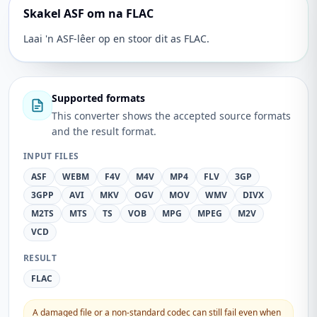
Skakel ASF om na FLAC
Laai 'n ASF-lêer op en stoor dit as FLAC.
Supported formats
This converter shows the accepted source formats
and the result format.
INPUT FILES
ASF
WEBM
F4V
M4V
MP4
FLV
3GP
3GPP
AVI
MKV
OGV
MOV
WMV
DIVX
M2TS
MTS
TS
VOB
MPG
MPEG
M2V
VCD
RESULT
FLAC
A damaged file or a non-standard codec can still fail even when