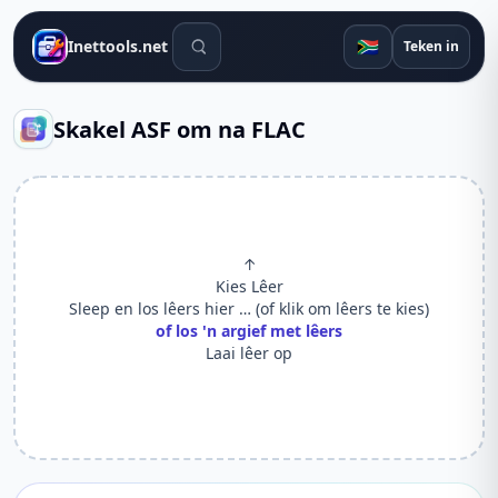
Soek gereedskap
🇿🇦
Inettools.net
Teken in
Skakel ASF om na FLAC
↑
Kies Lêer
Sleep en los lêers hier … (of klik om lêers te kies)
of los 'n argief met lêers
Laai lêer op