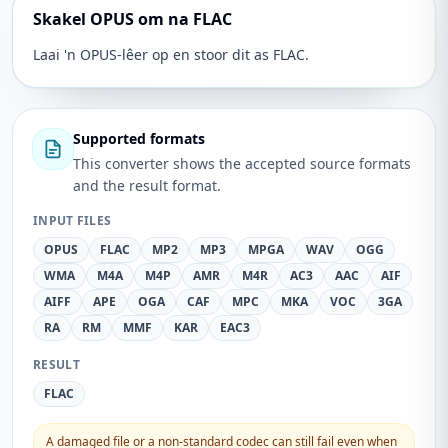
Skakel OPUS om na FLAC
Laai 'n OPUS-lêer op en stoor dit as FLAC.
Supported formats
This converter shows the accepted source formats
and the result format.
INPUT FILES
OPUS
FLAC
MP2
MP3
MPGA
WAV
OGG
WMA
M4A
M4P
AMR
M4R
AC3
AAC
AIF
AIFF
APE
OGA
CAF
MPC
MKA
VOC
3GA
RA
RM
MMF
KAR
EAC3
RESULT
FLAC
A damaged file or a non-standard codec can still fail even when