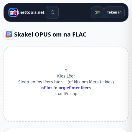
Soek gereedskap
🇿🇦
Inettools.net
Teken in
Skakel OPUS om na FLAC
↑
Kies Lêer
Sleep en los lêers hier … (of klik om lêers te kies)
of los 'n argief met lêers
Laai lêer op