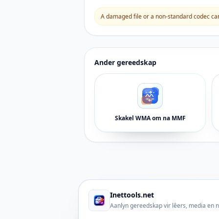
A damaged file or a non-standard codec can 
Ander gereedskap
Skakel WMA om na MMF
Inettools.net
Aanlyn gereedskap vir lêers, media en 