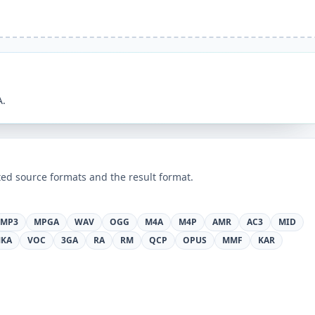
A.
ed source formats and the result format.
MP3
MPGA
WAV
OGG
M4A
M4P
AMR
AC3
MID
KA
VOC
3GA
RA
RM
QCP
OPUS
MMF
KAR