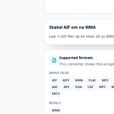
Skakel AIF om na WMA
Laai 'n AIF-lêer op en stoor dit as WM
Supported formats
This converter shows the accept
INPUT FILES
AIF
AIFF
WMA
FLAC
MP2
AAC
APE
OGA
CAF
MPC
M
EAC3
RESULT
WMA