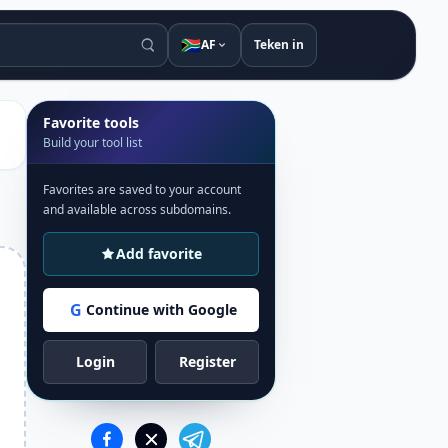
🇿🇦
AF
Teken in
Favorite tools
Build your tool list
Favorites are saved to your account
and available across subdomains.
Add favorite
G
Continue with Google
Login
Register