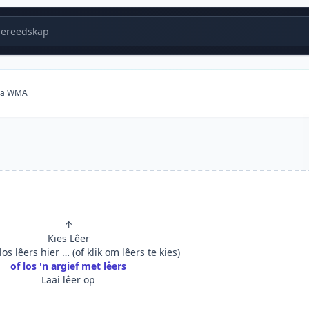
ereedskap
 na WMA
↑
Kies Lêer
os lêers hier … (of klik om lêers te kies)
of los 'n argief met lêers
Laai lêer op