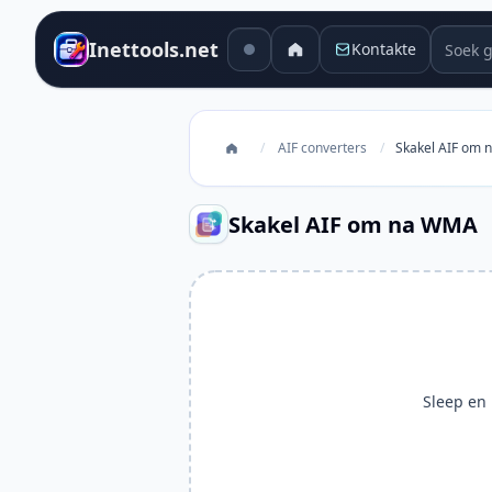
Soek g
Inettools.net
Kontakte
/
AIF converters
/
Skakel AIF om
Skakel AIF om na WMA
Sleep en l