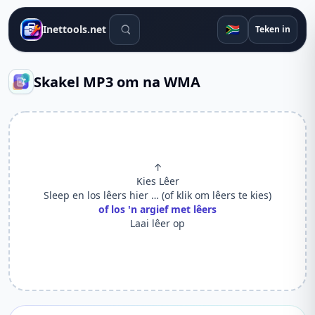
Soek gereedskap
🇿🇦
Inettools.net
Teken in
Skakel MP3 om na WMA
↑
Kies Lêer
Sleep en los lêers hier … (of klik om lêers te kies)
of los 'n argief met lêers
Laai lêer op