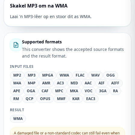
Skakel MP3 om na WMA
Laai 'n MP3-lêer op en stoor dit as WMA.
Supported formats
This converter shows the accepted source formats
and the result format.
INPUT FILES
MP2
MP3
MPGA
WMA
FLAC
WAV
OGG
M4A
M4P
AMR
AC3
MID
AAC
AIF
AIFF
APE
OGA
CAF
MPC
MKA
VOC
3GA
RA
RM
QCP
OPUS
MMF
KAR
EAC3
RESULT
WMA
A damaged file or a non-standard codec can still fail even when