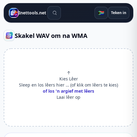
Soek gereedskap
🇿🇦
Inettools.net
Teken in
Skakel WAV om na WMA
↑
Kies Lêer
Sleep en los lêers hier … (of klik om lêers te kies)
of los 'n argief met lêers
Laai lêer op