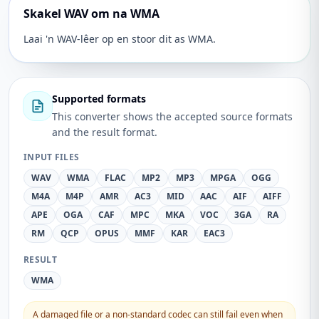
Skakel WAV om na WMA
Laai 'n WAV-lêer op en stoor dit as WMA.
Supported formats
This converter shows the accepted source formats
and the result format.
INPUT FILES
WAV
WMA
FLAC
MP2
MP3
MPGA
OGG
M4A
M4P
AMR
AC3
MID
AAC
AIF
AIFF
APE
OGA
CAF
MPC
MKA
VOC
3GA
RA
RM
QCP
OPUS
MMF
KAR
EAC3
RESULT
WMA
A damaged file or a non-standard codec can still fail even when