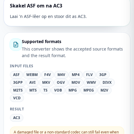
Skakel ASF om na AC3
Laai 'n ASF-lêer op en stoor dit as AC3.
Supported formats
This converter shows the accepted source formats
and the result format.
INPUT FILES
ASF
WEBM
F4V
M4V
MP4
FLV
3GP
3GPP
AVI
MKV
OGV
MOV
WMV
DIVX
M2TS
MTS
TS
VOB
MPG
MPEG
M2V
VCD
RESULT
AC3
A damaged file or a non-standard codec can still fail even when