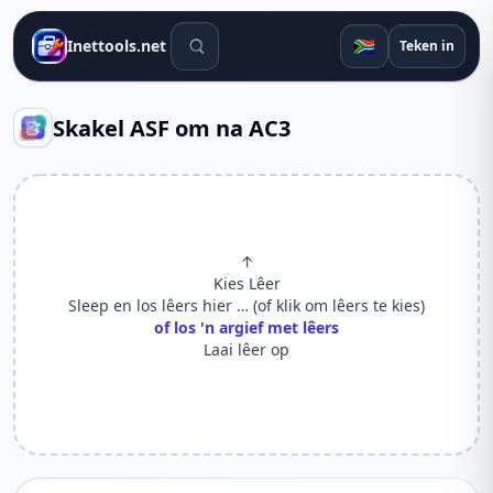
Soek gereedskap
🇿🇦
Inettools.net
Teken in
Skakel ASF om na AC3
↑
Kies Lêer
Sleep en los lêers hier … (of klik om lêers te kies)
of los 'n argief met lêers
Laai lêer op