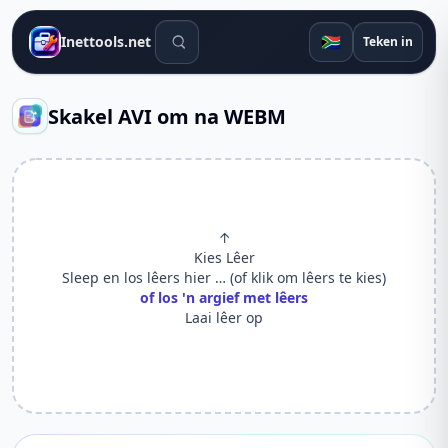
Soek gereedskap
🇿🇦
Inettools.net
Teken in
Skakel AVI om na WEBM
↑
Kies Lêer
Sleep en los lêers hier … (of klik om lêers te kies)
of los 'n argief met lêers
Laai lêer op