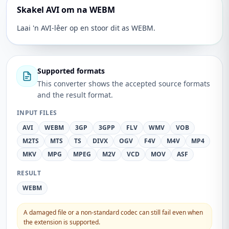
Skakel AVI om na WEBM
Laai 'n AVI-lêer op en stoor dit as WEBM.
Supported formats
This converter shows the accepted source formats
and the result format.
INPUT FILES
AVI
WEBM
3GP
3GPP
FLV
WMV
VOB
M2TS
MTS
TS
DIVX
OGV
F4V
M4V
MP4
MKV
MPG
MPEG
M2V
VCD
MOV
ASF
RESULT
WEBM
A damaged file or a non-standard codec can still fail even when
the extension is supported.