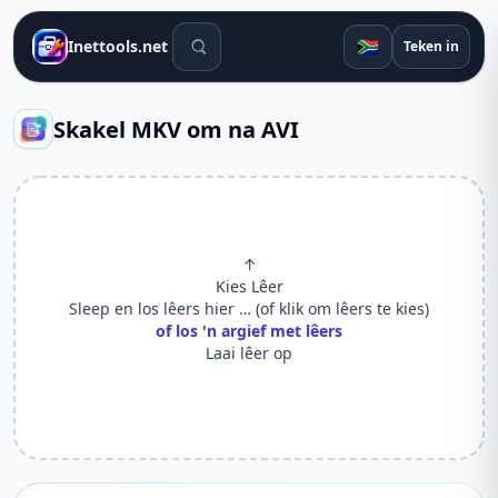
Soek gereedskap
🇿🇦
Inettools.net
Teken in
Skakel MKV om na AVI
↑
Kies Lêer
Sleep en los lêers hier … (of klik om lêers te kies)
of los 'n argief met lêers
Laai lêer op