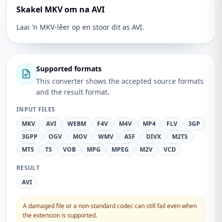
Skakel MKV om na AVI
Laai 'n MKV-lêer op en stoor dit as AVI.
Supported formats
This converter shows the accepted source formats
and the result format.
INPUT FILES
MKV
AVI
WEBM
F4V
M4V
MP4
FLV
3GP
3GPP
OGV
MOV
WMV
ASF
DIVX
M2TS
MTS
TS
VOB
MPG
MPEG
M2V
VCD
RESULT
AVI
A damaged file or a non-standard codec can still fail even when
the extension is supported.