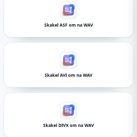
Skakel ASF om na WAV
Skakel AVI om na WAV
Skakel DIVX om na WAV