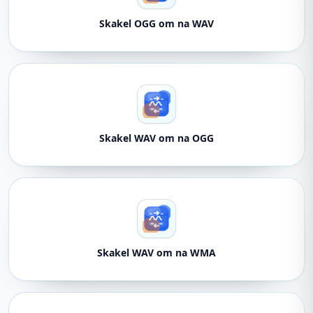
Skakel OGG om na WAV
Skakel WAV om na OGG
Skakel WAV om na WMA