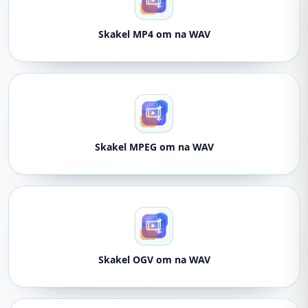
Skakel MP4 om na WAV
Skakel MPEG om na WAV
Skakel OGV om na WAV