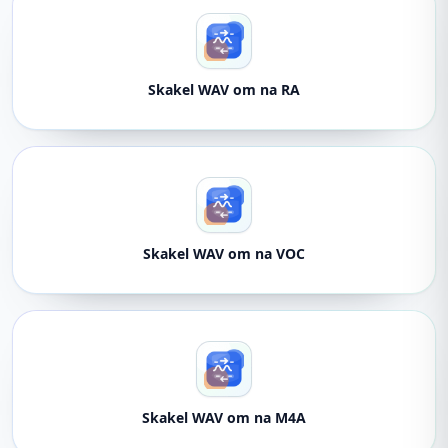
Skakel WAV om na RA
Skakel WAV om na VOC
Skakel WAV om na M4A