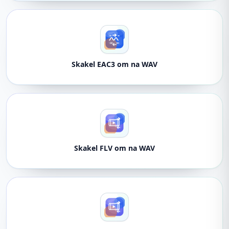
Skakel EAC3 om na WAV
Skakel FLV om na WAV