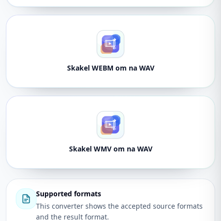
Skakel WEBM om na WAV
Skakel WMV om na WAV
Supported formats
This converter shows the accepted source formats
and the result format.