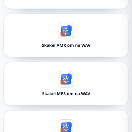
Skakel AMR om na WAV
Skakel MP3 om na WAV