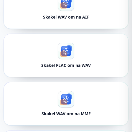
Skakel WAV om na AIF
Skakel FLAC om na WAV
Skakel WAV om na MMF