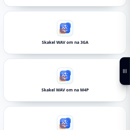
Skakel WAV om na 3GA
Skakel WAV om na M4P