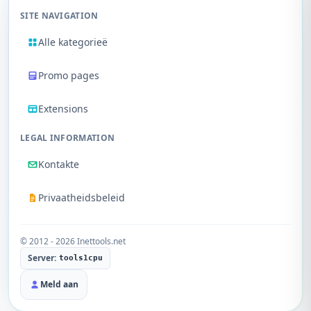
SITE NAVIGATION
Alle kategorieë
Promo pages
Extensions
LEGAL INFORMATION
Kontakte
Privaatheidsbeleid
© 2012 - 2026 Inettools.net
Server:
tools1cpu
Meld aan