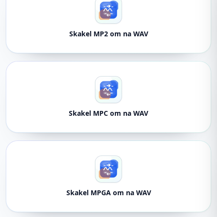
Skakel MP2 om na WAV
Skakel MPC om na WAV
Skakel MPGA om na WAV