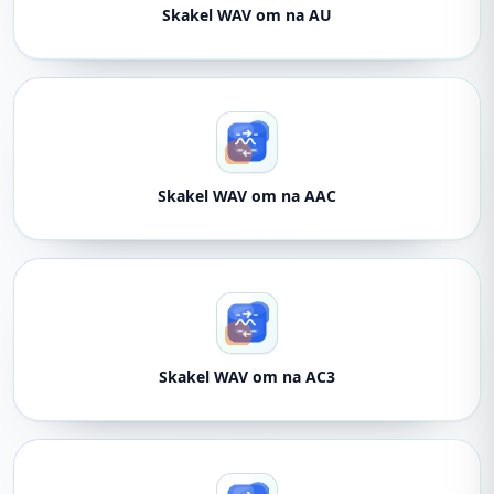
Skakel WAV om na AU
Skakel WAV om na AAC
Skakel WAV om na AC3