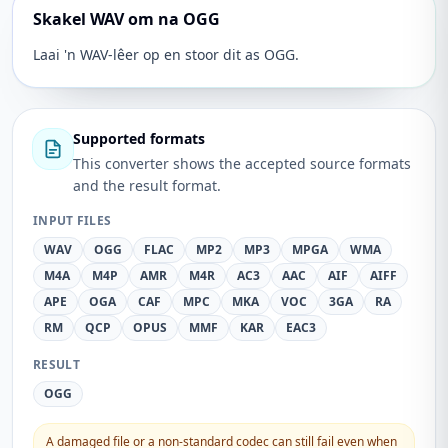
Skakel WAV om na OGG
Laai 'n WAV-lêer op en stoor dit as OGG.
Supported formats
This converter shows the accepted source formats
and the result format.
INPUT FILES
WAV
OGG
FLAC
MP2
MP3
MPGA
WMA
M4A
M4P
AMR
M4R
AC3
AAC
AIF
AIFF
APE
OGA
CAF
MPC
MKA
VOC
3GA
RA
RM
QCP
OPUS
MMF
KAR
EAC3
RESULT
OGG
A damaged file or a non-standard codec can still fail even when