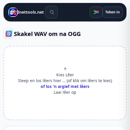
Soek gereedskap
🇿🇦
Inettools.net
Teken in
Skakel WAV om na OGG
↑
Kies Lêer
Sleep en los lêers hier … (of klik om lêers te kies)
of los 'n argief met lêers
Laai lêer op