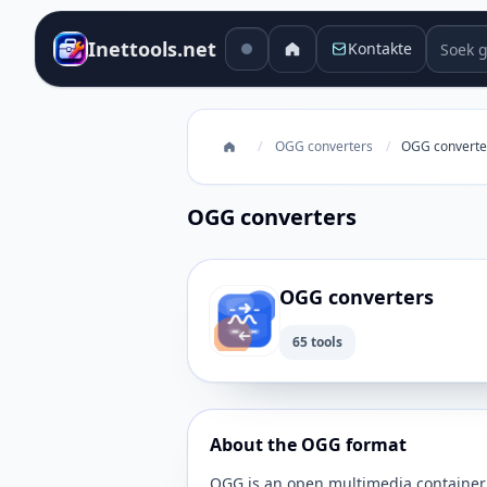
Soek g
Inettools.net
Kontakte
/
OGG converters
/
OGG converte
OGG converters
OGG converters
65 tools
About the OGG format
OGG is an open multimedia container