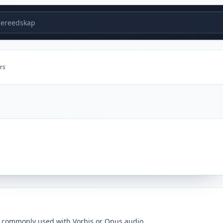
ereedskap
rs
 commonly used with Vorbis or Opus audio.