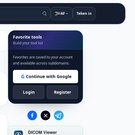
🇿🇦
AF
Teken in
Favorite tools
Build your tool list
Favorites are saved to your account
and available across subdomains.
G
Continue with Google
Login
Register