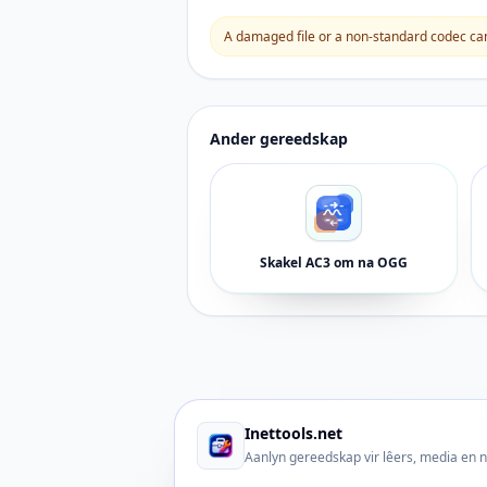
A damaged file or a non-standard codec can 
Ander gereedskap
Skakel AC3 om na OGG
Inettools.net
Aanlyn gereedskap vir lêers, media en 