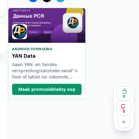
ANDROID-TOEPASSING
YAN Data
Gaan YAN- en Yandex-
verspreidingstatistieke vanaf 'n
foon of tablet na: inkomste,
tydperke, rekeninge, outo-verfris
en legstukke.
Maak promosiebladsy oop
0
0