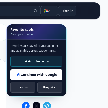
🇿🇦
AF
Teken in
Favorite tools
Build your tool list
Favorites are saved to your account
and available across subdomains.
Add favorite
G
Continue with Google
Login
Register