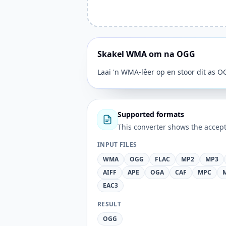
Skakel WMA om na OGG
Laai 'n WMA-lêer op en stoor dit as O
Supported formats
This converter shows the accept
INPUT FILES
WMA
OGG
FLAC
MP2
MP3
AIFF
APE
OGA
CAF
MPC
EAC3
RESULT
OGG