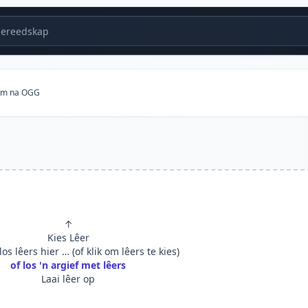
ereedskap
om na OGG
↑
Kies Lêer
os lêers hier … (of klik om lêers te kies)
of los 'n argief met lêers
Laai lêer op