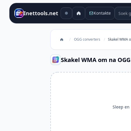
Soek g
Inettools.net
Kontakte
/
OGG converters
/
Skakel WMA 
Skakel WMA om na OGG
Sleep en l