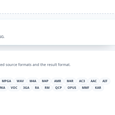
GG.
ed source formats and the result format.
MPGA
WAV
M4A
M4P
AMR
M4R
AC3
AAC
AIF
MKA
VOC
3GA
RA
RM
QCP
OPUS
MMF
KAR