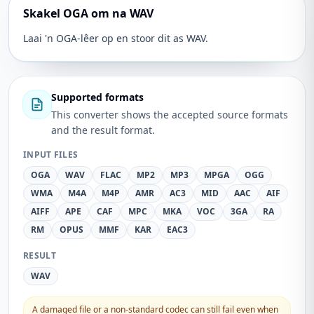
Skakel OGA om na WAV
Laai 'n OGA-lêer op en stoor dit as WAV.
Supported formats
This converter shows the accepted source formats
and the result format.
INPUT FILES
OGA
WAV
FLAC
MP2
MP3
MPGA
OGG
WMA
M4A
M4P
AMR
AC3
MID
AAC
AIF
AIFF
APE
CAF
MPC
MKA
VOC
3GA
RA
RM
OPUS
MMF
KAR
EAC3
RESULT
WAV
A damaged file or a non-standard codec can still fail even when