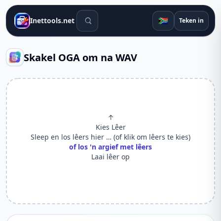
Soek gereedskap
🇿🇦
Inettools.net
Teken in
Skakel OGA om na WAV
↑
Kies Lêer
Sleep en los lêers hier … (of klik om lêers te kies)
of los 'n argief met lêers
Laai lêer op