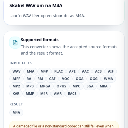
Skakel WAV om na M4A
Laai 'n WAV-lêer op en stoor dit as M4A.
Supported formats
This converter shows the accepted source formats
and the result format.
INPUT FILES
WAV
M4A
M4P
FLAC
APE
AAC
AC3
AIF
AIFF
RA
RM
CAF
VOC
OGA
OGG
WMA
MP2
MP3
MPGA
OPUS
MPC
3GA
MKA
KAR
MMF
M4R
AMR
EAC3
RESULT
M4A
A damaged file or a non-standard codec can still fail even when