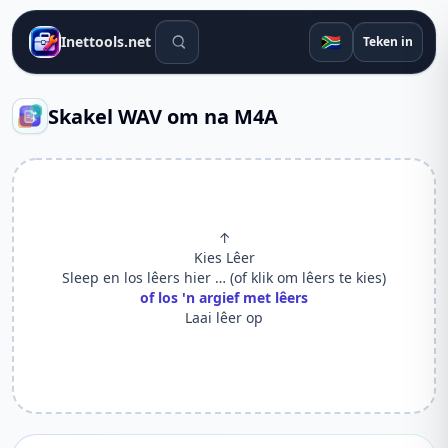
Soek gereedskap
🇿🇦
Inettools.net
Teken in
Skakel WAV om na M4A
↑
Kies Lêer
Sleep en los lêers hier … (of klik om lêers te kies)
of los 'n argief met lêers
Laai lêer op