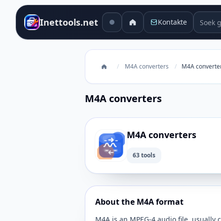
Soek g
Inettools.net
Kontakte
/
M4A converters
/
M4A converte
M4A converters
M4A converters
63 tools
About the M4A format
M4A is an MPEG-4 audio file, usually