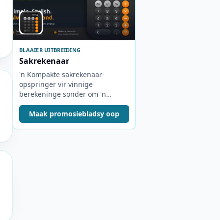
BLAAIER UITBREIDING
Sakrekenaar
'n Kompakte sakrekenaar-
opspringer vir vinnige
berekeninge sonder om 'n
aparte oortjie oop te maak.
Maak promosiebladsy oop