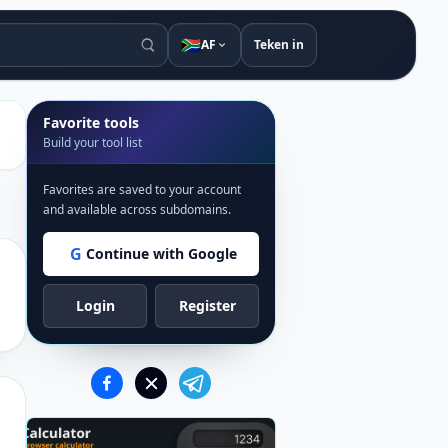
🇿🇦
AF
Teken in
Favorite tools
Build your tool list
Favorites are saved to your account
and available across subdomains.
G
Continue with Google
Login
Register