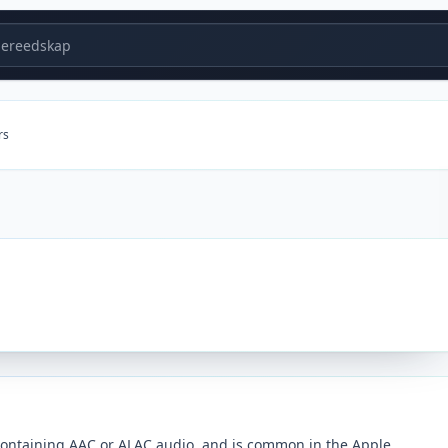
ereedskap
rs
 containing AAC or ALAC audio, and is common in the Apple