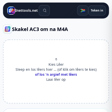
Soek gereedskap
🇿🇦
Inettools.net
Teken in
Skakel AC3 om na M4A
↑
Kies Lêer
Sleep en los lêers hier … (of klik om lêers te kies)
of los 'n argief met lêers
Laai lêer op