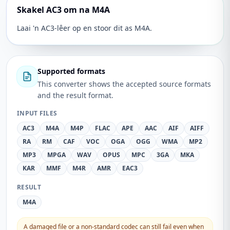
Skakel AC3 om na M4A
Laai 'n AC3-lêer op en stoor dit as M4A.
Supported formats
This converter shows the accepted source formats
and the result format.
INPUT FILES
AC3
M4A
M4P
FLAC
APE
AAC
AIF
AIFF
RA
RM
CAF
VOC
OGA
OGG
WMA
MP2
MP3
MPGA
WAV
OPUS
MPC
3GA
MKA
KAR
MMF
M4R
AMR
EAC3
RESULT
M4A
A damaged file or a non-standard codec can still fail even when