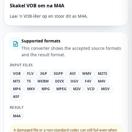
Skakel VOB om na M4A
Laai 'n VOB-lêer op en stoor dit as M4A.
Supported formats
This converter shows the accepted source formats
and the result format.
INPUT FILES
VOB
FLV
3GP
3GPP
AVI
WMV
M2TS
MTS
TS
WEBM
DIVX
OGV
F4V
M4V
MP4
MKV
MPG
MPEG
M2V
VCD
MOV
ASF
RESULT
M4A
A damaged file or a non-standard codec can still fail even when