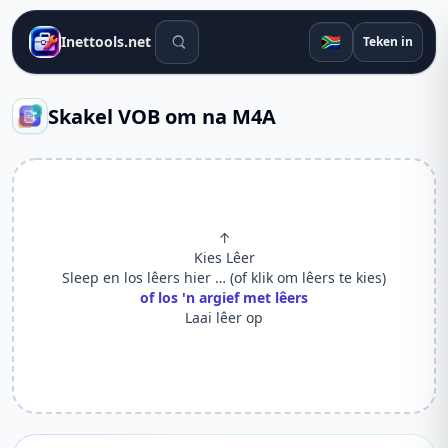
Soek gereedskap
🇿🇦
Inettools.net
Teken in
Skakel VOB om na M4A
↑
Kies Lêer
Sleep en los lêers hier … (of klik om lêers te kies)
of los 'n argief met lêers
Laai lêer op