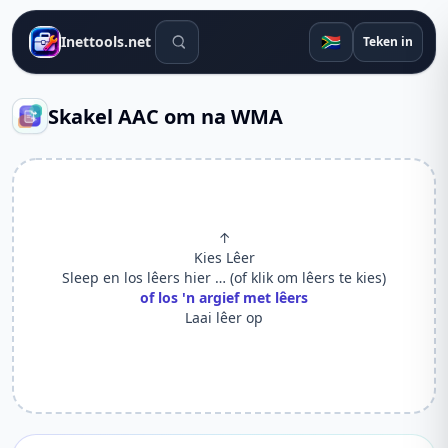
Soek gereedskap
🇿🇦
Inettools.net
Teken in
Skakel AAC om na WMA
↑
Kies Lêer
Sleep en los lêers hier … (of klik om lêers te kies)
of los 'n argief met lêers
Laai lêer op