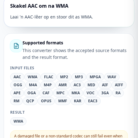
Skakel AAC om na WMA
Laai 'n AAC-lêer op en stoor dit as WMA.
Supported formats
This converter shows the accepted source formats
and the result format.
INPUT FILES
AAC
WMA
FLAC
MP2
MP3
MPGA
WAV
OGG
M4A
M4P
AMR
AC3
MID
AIF
AIFF
APE
OGA
CAF
MPC
MKA
VOC
3GA
RA
RM
QCP
OPUS
MMF
KAR
EAC3
RESULT
WMA
A damaged file or a non-standard codec can still fail even when