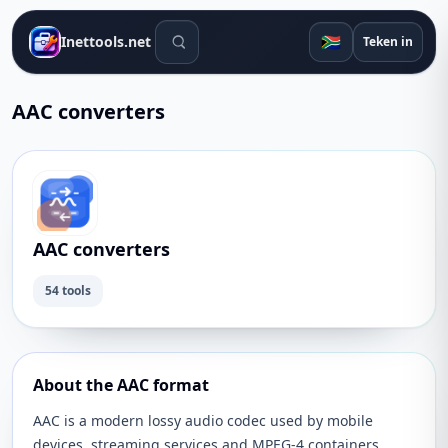
Soek gereedskap
🇿🇦
Inettools.net
Teken in
AAC converters
AAC converters
54 tools
About the AAC format
AAC is a modern lossy audio codec used by mobile
devices, streaming services and MPEG-4 containers.