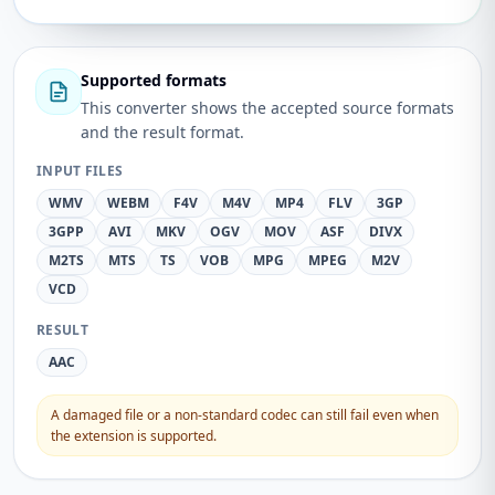
Supported formats
This converter shows the accepted source formats
and the result format.
INPUT FILES
WMV
WEBM
F4V
M4V
MP4
FLV
3GP
3GPP
AVI
MKV
OGV
MOV
ASF
DIVX
M2TS
MTS
TS
VOB
MPG
MPEG
M2V
VCD
RESULT
AAC
A damaged file or a non-standard codec can still fail even when
the extension is supported.