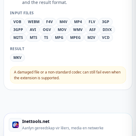
and the result format.
INPUT FILES
VOB
WEBM
F4V
M4V
MP4
FLV
3GP
3GPP
AVI
OGV
MOV
WMV
ASF
DIVX
M2TS
MTS
TS
MPG
MPEG
M2V
VCD
RESULT
MKV
A damaged file or a non-standard codec can still fail even when
the extension is supported.
Inettools.net
Aanlyn gereedskap vir lêers, media en netwerke