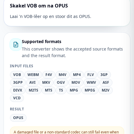
Skakel VOB om na OPUS
Laai 'n VOB-lêer op en stoor dit as OPUS.
Supported formats
This converter shows the accepted source formats
and the result format.
INPUT FILES
VOB
WEBM
F4V
M4V
MP4
FLV
3GP
3GPP
AVI
MKV
OGV
MOV
WMV
ASF
DIVX
M2TS
MTS
TS
MPG
MPEG
M2V
VCD
RESULT
OPUS
A damaged file or a non-standard codec can still fail even when