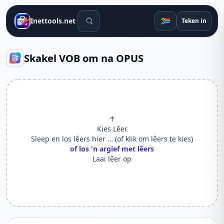
Soek gereedskap
🇿🇦
Inettools.net
Teken in
Skakel VOB om na OPUS
↑
Kies Lêer
Sleep en los lêers hier … (of klik om lêers te kies)
of los 'n argief met lêers
Laai lêer op