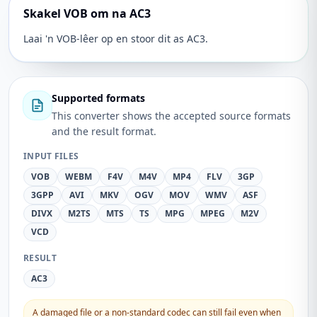
Skakel VOB om na AC3
Laai 'n VOB-lêer op en stoor dit as AC3.
Supported formats
This converter shows the accepted source formats
and the result format.
INPUT FILES
VOB
WEBM
F4V
M4V
MP4
FLV
3GP
3GPP
AVI
MKV
OGV
MOV
WMV
ASF
DIVX
M2TS
MTS
TS
MPG
MPEG
M2V
VCD
RESULT
AC3
A damaged file or a non-standard codec can still fail even when