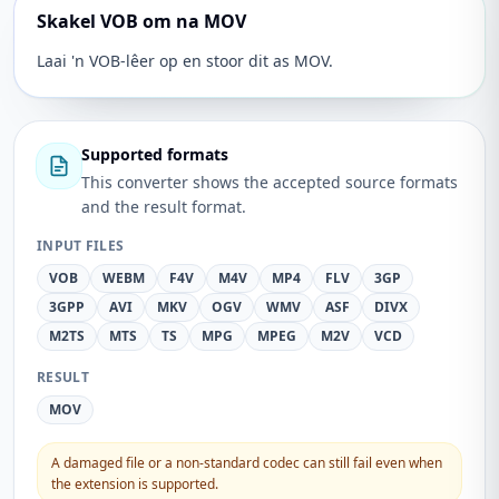
Skakel VOB om na MOV
Laai 'n VOB-lêer op en stoor dit as MOV.
Supported formats
This converter shows the accepted source formats
and the result format.
INPUT FILES
VOB
WEBM
F4V
M4V
MP4
FLV
3GP
3GPP
AVI
MKV
OGV
WMV
ASF
DIVX
M2TS
MTS
TS
MPG
MPEG
M2V
VCD
RESULT
MOV
A damaged file or a non-standard codec can still fail even when
the extension is supported.