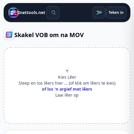
Soek gereedskap
🇿🇦
Inettools.net
Teken in
Skakel VOB om na MOV
↑
Kies Lêer
Sleep en los lêers hier … (of klik om lêers te kies)
of los 'n argief met lêers
Laai lêer op