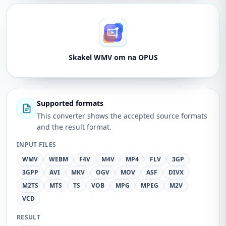
Skakel WMV om na OPUS
Supported formats
This converter shows the accepted source formats
and the result format.
INPUT FILES
WMV
WEBM
F4V
M4V
MP4
FLV
3GP
3GPP
AVI
MKV
OGV
MOV
ASF
DIVX
M2TS
MTS
TS
VOB
MPG
MPEG
M2V
VCD
RESULT