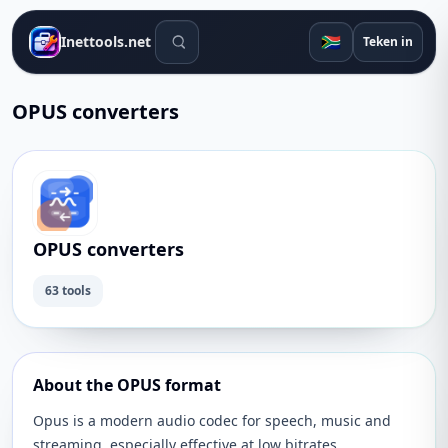
Soek gereedskap
🇿🇦
Inettools.net
Teken in
OPUS converters
OPUS converters
63 tools
About the OPUS format
Opus is a modern audio codec for speech, music and
streaming, especially effective at low bitrates.