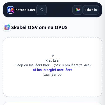
Soek gereedskap
🇿🇦
Inettools.net
Teken in
Skakel OGV om na OPUS
↑
Kies Lêer
Sleep en los lêers hier … (of klik om lêers te kies)
of los 'n argief met lêers
Laai lêer op