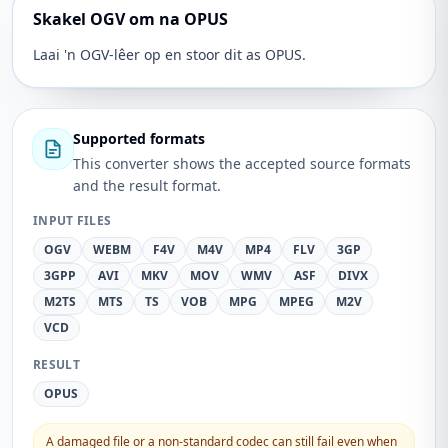
Skakel OGV om na OPUS
Laai 'n OGV-lêer op en stoor dit as OPUS.
Supported formats
This converter shows the accepted source formats
and the result format.
INPUT FILES
OGV
WEBM
F4V
M4V
MP4
FLV
3GP
3GPP
AVI
MKV
MOV
WMV
ASF
DIVX
M2TS
MTS
TS
VOB
MPG
MPEG
M2V
VCD
RESULT
OPUS
A damaged file or a non-standard codec can still fail even when