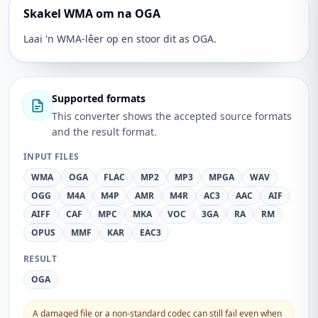
Skakel WMA om na OGA
Laai 'n WMA-lêer op en stoor dit as OGA.
Supported formats
This converter shows the accepted source formats
and the result format.
INPUT FILES
WMA
OGA
FLAC
MP2
MP3
MPGA
WAV
OGG
M4A
M4P
AMR
M4R
AC3
AAC
AIF
AIFF
CAF
MPC
MKA
VOC
3GA
RA
RM
OPUS
MMF
KAR
EAC3
RESULT
OGA
A damaged file or a non-standard codec can still fail even when