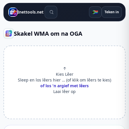
Soek gereedskap
🇿🇦
Inettools.net
Teken in
Skakel WMA om na OGA
↑
Kies Lêer
Sleep en los lêers hier … (of klik om lêers te kies)
of los 'n argief met lêers
Laai lêer op