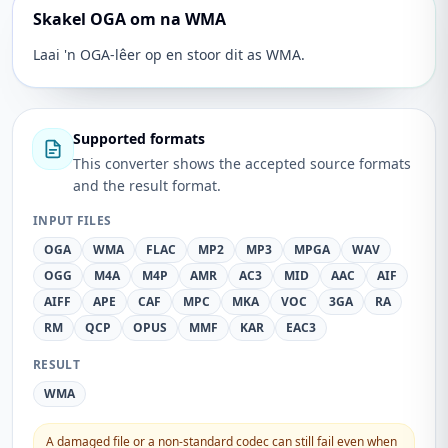
Skakel OGA om na WMA
Laai 'n OGA-lêer op en stoor dit as WMA.
Supported formats
This converter shows the accepted source formats
and the result format.
INPUT FILES
OGA
WMA
FLAC
MP2
MP3
MPGA
WAV
OGG
M4A
M4P
AMR
AC3
MID
AAC
AIF
AIFF
APE
CAF
MPC
MKA
VOC
3GA
RA
RM
QCP
OPUS
MMF
KAR
EAC3
RESULT
WMA
A damaged file or a non-standard codec can still fail even when