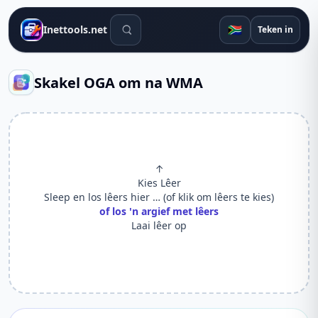
Soek gereedskap
🇿🇦
Inettools.net
Teken in
Skakel OGA om na WMA
↑
Kies Lêer
Sleep en los lêers hier … (of klik om lêers te kies)
of los 'n argief met lêers
Laai lêer op