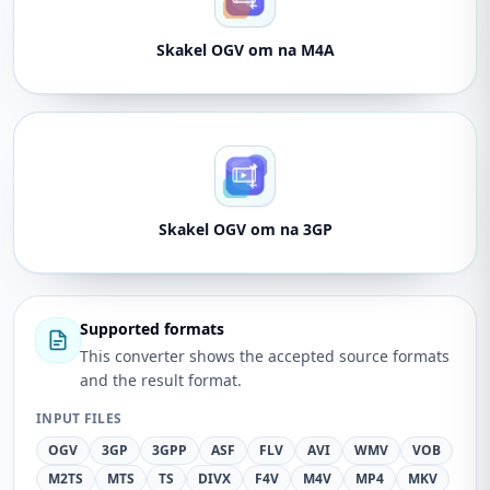
Skakel OGV om na M4A
Skakel OGV om na 3GP
Supported formats
This converter shows the accepted source formats
and the result format.
INPUT FILES
OGV
3GP
3GPP
ASF
FLV
AVI
WMV
VOB
M2TS
MTS
TS
DIVX
F4V
M4V
MP4
MKV