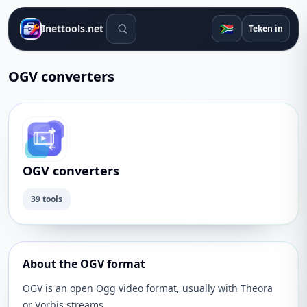
Soek gereedskap
🇿🇦
Inettools.net
Teken in
OGV converters
OGV converters
39 tools
About the OGV format
OGV is an open Ogg video format, usually with Theora
or Vorbis streams.