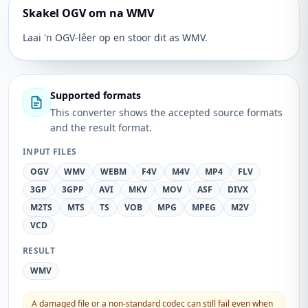
Skakel OGV om na WMV
Laai 'n OGV-lêer op en stoor dit as WMV.
Supported formats
This converter shows the accepted source formats
and the result format.
INPUT FILES
OGV
WMV
WEBM
F4V
M4V
MP4
FLV
3GP
3GPP
AVI
MKV
MOV
ASF
DIVX
M2TS
MTS
TS
VOB
MPG
MPEG
M2V
VCD
RESULT
WMV
A damaged file or a non-standard codec can still fail even when