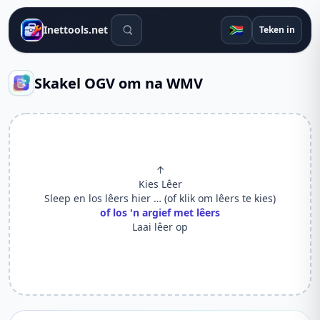
Soek gereedskap
🇿🇦
Inettools.net
Teken in
Skakel OGV om na WMV
↑
Kies Lêer
Sleep en los lêers hier … (of klik om lêers te kies)
of los 'n argief met lêers
Laai lêer op