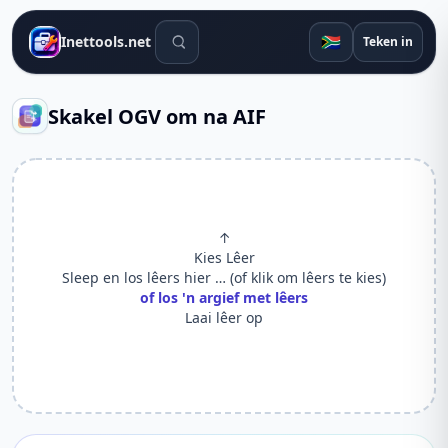
Soek gereedskap
🇿🇦
Inettools.net
Teken in
Skakel OGV om na AIF
↑
Kies Lêer
Sleep en los lêers hier … (of klik om lêers te kies)
of los 'n argief met lêers
Laai lêer op