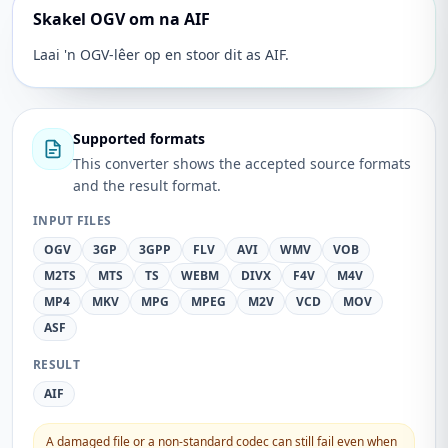
Skakel OGV om na AIF
Laai 'n OGV-lêer op en stoor dit as AIF.
Supported formats
This converter shows the accepted source formats
and the result format.
INPUT FILES
OGV
3GP
3GPP
FLV
AVI
WMV
VOB
M2TS
MTS
TS
WEBM
DIVX
F4V
M4V
MP4
MKV
MPG
MPEG
M2V
VCD
MOV
ASF
RESULT
AIF
A damaged file or a non-standard codec can still fail even when