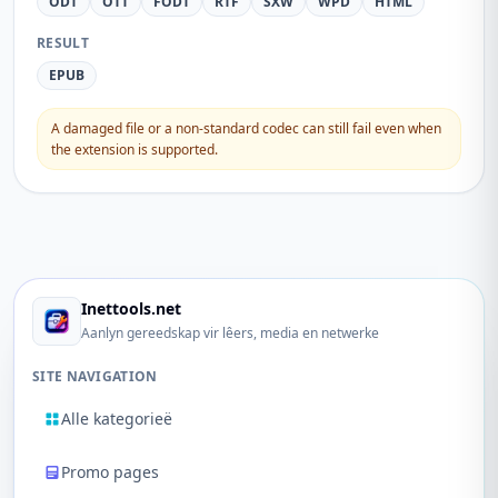
ODT
OTT
FODT
RTF
SXW
WPD
HTML
RESULT
EPUB
A damaged file or a non-standard codec can still fail even when
the extension is supported.
Inettools.net
Aanlyn gereedskap vir lêers, media en netwerke
SITE NAVIGATION
Alle kategorieë
Promo pages