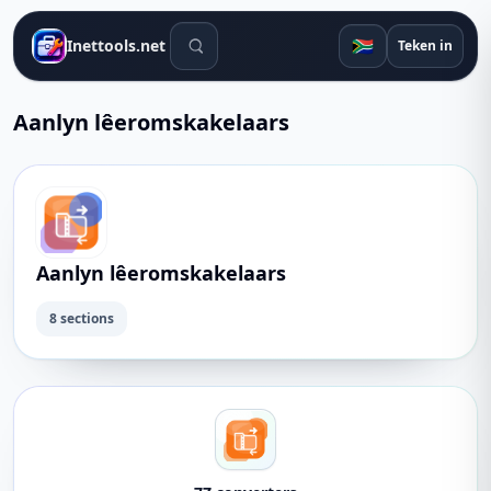
Soek gereedskap
🇿🇦
Inettools.net
Teken in
Aanlyn lêeromskakelaars
Aanlyn lêeromskakelaars
8 sections