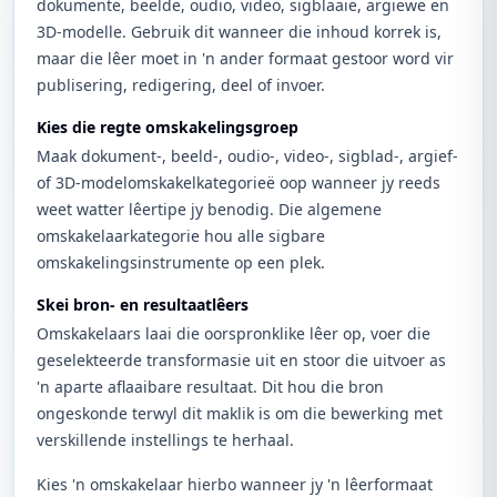
dokumente, beelde, oudio, video, sigblaaie, argiewe en
3D-modelle. Gebruik dit wanneer die inhoud korrek is,
maar die lêer moet in 'n ander formaat gestoor word vir
publisering, redigering, deel of invoer.
Kies die regte omskakelingsgroep
Maak dokument-, beeld-, oudio-, video-, sigblad-, argief-
of 3D-modelomskakelkategorieë oop wanneer jy reeds
weet watter lêertipe jy benodig. Die algemene
omskakelaarkategorie hou alle sigbare
omskakelingsinstrumente op een plek.
Skei bron- en resultaatlêers
Omskakelaars laai die oorspronklike lêer op, voer die
geselekteerde transformasie uit en stoor die uitvoer as
'n aparte aflaaibare resultaat. Dit hou die bron
ongeskonde terwyl dit maklik is om die bewerking met
verskillende instellings te herhaal.
Kies 'n omskakelaar hierbo wanneer jy 'n lêerformaat