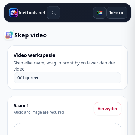
Soek gereedskap
🇿🇦
Inettools.net
Teken in
Skep video
Video werkspasie
Skep elke raam, voeg 'n prent by en lewer dan die
video.
0
/
1
gereed
Raam
1
Verwyder
Audio and image are required