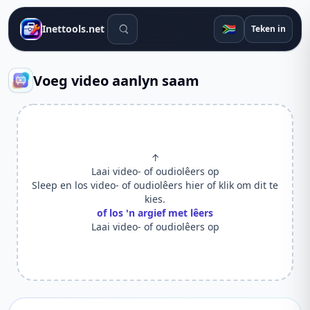
Soek gereedskap
🇿🇦
Inettools.net
Teken in
Voeg video aanlyn saam
↑
Laai video- of oudiolêers op
Sleep en los video- of oudiolêers hier of klik om dit te
kies.
of los 'n argief met lêers
Laai video- of oudiolêers op