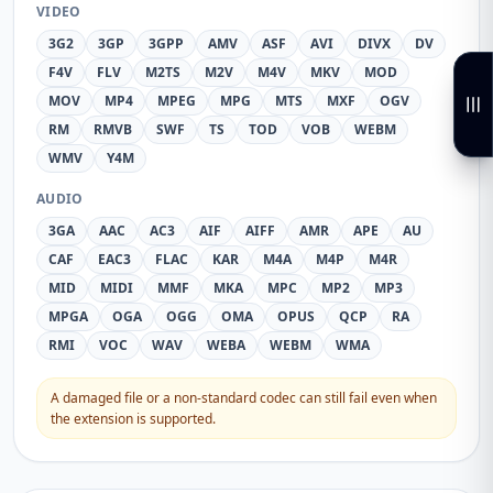
VIDEO
3G2
3GP
3GPP
AMV
ASF
AVI
DIVX
DV
F4V
FLV
M2TS
M2V
M4V
MKV
MOD
MOV
MP4
MPEG
MPG
MTS
MXF
OGV
RM
RMVB
SWF
TS
TOD
VOB
WEBM
WMV
Y4M
AUDIO
3GA
AAC
AC3
AIF
AIFF
AMR
APE
AU
CAF
EAC3
FLAC
KAR
M4A
M4P
M4R
MID
MIDI
MMF
MKA
MPC
MP2
MP3
MPGA
OGA
OGG
OMA
OPUS
QCP
RA
RMI
VOC
WAV
WEBA
WEBM
WMA
A damaged file or a non-standard codec can still fail even when
the extension is supported.