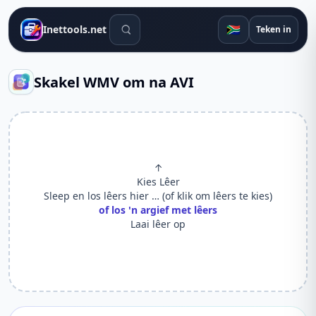
Soek gereedskap
🇿🇦
Inettools.net
Teken in
Skakel WMV om na AVI
↑
Kies Lêer
Sleep en los lêers hier … (of klik om lêers te kies)
of los 'n argief met lêers
Laai lêer op