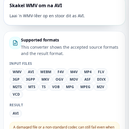
Skakel WMV om na AVI
Laai 'n WMV-lêer op en stoor dit as AVI.
Supported formats
This converter shows the accepted source formats
and the result format.
INPUT FILES
WMV
AVI
WEBM
F4V
M4V
MP4
FLV
3GP
3GPP
MKV
OGV
MOV
ASF
DIVX
M2TS
MTS
TS
VOB
MPG
MPEG
M2V
VCD
RESULT
AVI
A damaged file or a non-standard codec can still fail even when