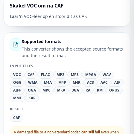
Skakel VOC om na CAF
Laai 'n VOC-lêer op en stoor dit as CAF.
Supported formats
This converter shows the accepted source formats
and the result format.
INPUT FILES
VOC
CAF
FLAC
MP2
MP3
MPGA
WAV
OGG
WMA
M4A
M4P
M4R
AC3
AAC
AIF
AIFF
OGA
MPC
MKA
3GA
RA
RM
OPUS
MMF
KAR
RESULT
CAF
A damaged file or a non-standard codec can still fail even when