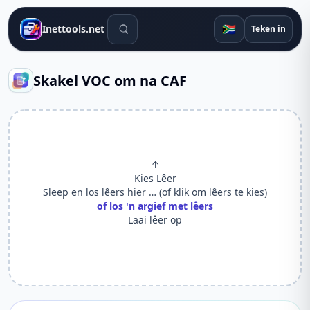
Soek gereedskap
🇿🇦
Inettools.net
Teken in
Skakel VOC om na CAF
↑
Kies Lêer
Sleep en los lêers hier … (of klik om lêers te kies)
of los 'n argief met lêers
Laai lêer op