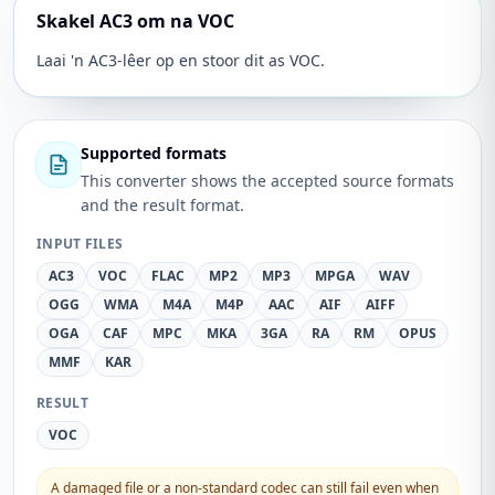
Skakel AC3 om na VOC
Laai 'n AC3-lêer op en stoor dit as VOC.
Supported formats
This converter shows the accepted source formats
and the result format.
INPUT FILES
AC3
VOC
FLAC
MP2
MP3
MPGA
WAV
OGG
WMA
M4A
M4P
AAC
AIF
AIFF
OGA
CAF
MPC
MKA
3GA
RA
RM
OPUS
MMF
KAR
RESULT
VOC
A damaged file or a non-standard codec can still fail even when