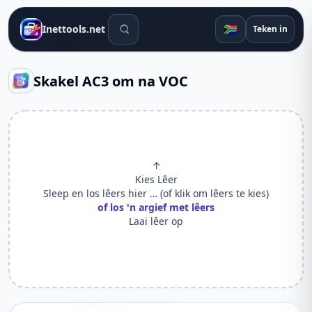
Soek gereedskap
🇿🇦
Inettools.net
Teken in
Skakel AC3 om na VOC
↑
Kies Lêer
Sleep en los lêers hier … (of klik om lêers te kies)
of los 'n argief met lêers
Laai lêer op