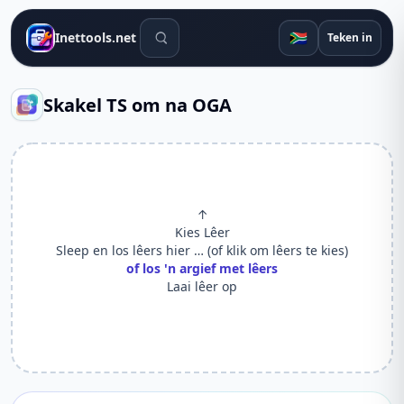
Soek gereedskap
🇿🇦
Inettools.net
Teken in
Skakel TS om na OGA
↑
Kies Lêer
Sleep en los lêers hier … (of klik om lêers te kies)
of los 'n argief met lêers
Laai lêer op