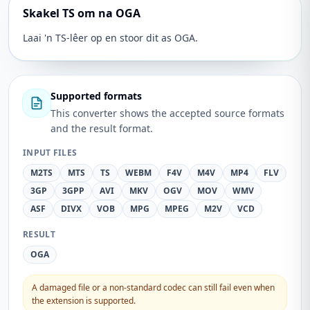
Skakel TS om na OGA
Laai 'n TS-lêer op en stoor dit as OGA.
Supported formats
This converter shows the accepted source formats
and the result format.
INPUT FILES
M2TS
MTS
TS
WEBM
F4V
M4V
MP4
FLV
3GP
3GPP
AVI
MKV
OGV
MOV
WMV
ASF
DIVX
VOB
MPG
MPEG
M2V
VCD
RESULT
OGA
A damaged file or a non-standard codec can still fail even when
the extension is supported.