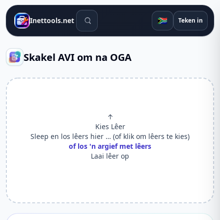
Soek gereedskap
🇿🇦
Inettools.net
Teken in
Skakel AVI om na OGA
↑
Kies Lêer
Sleep en los lêers hier … (of klik om lêers te kies)
of los 'n argief met lêers
Laai lêer op