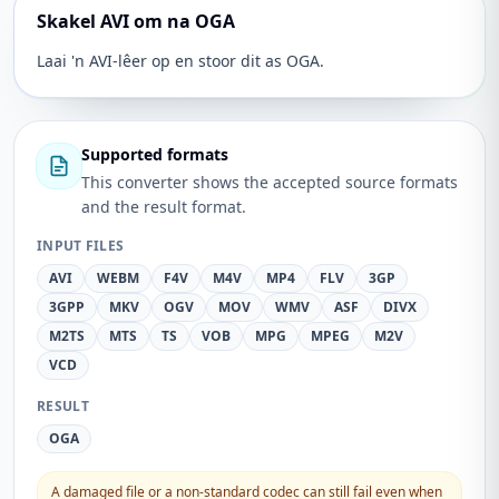
Skakel AVI om na OGA
Laai 'n AVI-lêer op en stoor dit as OGA.
Supported formats
This converter shows the accepted source formats
and the result format.
INPUT FILES
AVI
WEBM
F4V
M4V
MP4
FLV
3GP
3GPP
MKV
OGV
MOV
WMV
ASF
DIVX
M2TS
MTS
TS
VOB
MPG
MPEG
M2V
VCD
RESULT
OGA
A damaged file or a non-standard codec can still fail even when