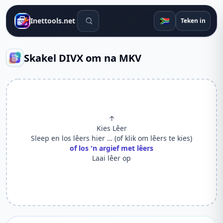
Soek gereedskap
🇿🇦
Inettools.net
Teken in
Skakel DIVX om na MKV
↑
Kies Lêer
Sleep en los lêers hier … (of klik om lêers te kies)
of los 'n argief met lêers
Laai lêer op