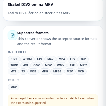
Skakel DIVX om na MKV
Laai 'n DIVX-lêer op en stoor dit as MKV.
Supported formats
This converter shows the accepted source formats
and the result format.
INPUT FILES
DIVX
WEBM
F4V
M4V
MP4
FLV
3GP
3GPP
AVI
OGV
MOV
WMV
ASF
M2TS
MTS
TS
VOB
MPG
MPEG
M2V
VCD
RESULT
MKV
A damaged file or a non-standard codec can still fail even when
the extension is supported.