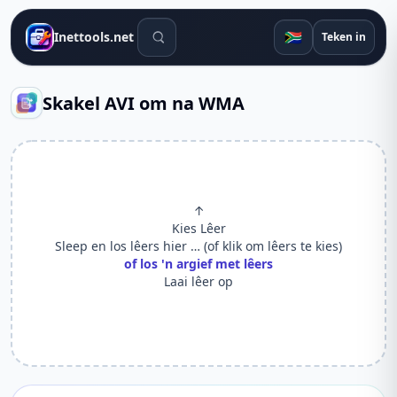
Soek gereedskap
🇿🇦
Inettools.net
Teken in
Skakel AVI om na WMA
↑
Kies Lêer
Sleep en los lêers hier … (of klik om lêers te kies)
of los 'n argief met lêers
Laai lêer op