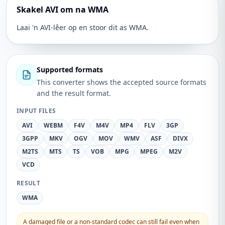
Skakel AVI om na WMA
Laai 'n AVI-lêer op en stoor dit as WMA.
Supported formats
This converter shows the accepted source formats
and the result format.
INPUT FILES
AVI
WEBM
F4V
M4V
MP4
FLV
3GP
3GPP
MKV
OGV
MOV
WMV
ASF
DIVX
M2TS
MTS
TS
VOB
MPG
MPEG
M2V
VCD
RESULT
WMA
A damaged file or a non-standard codec can still fail even when