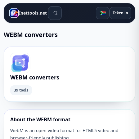
Soek gereedskap
🇿🇦
Inettools.net
Teken in
WEBM converters
WEBM converters
39 tools
About the WEBM format
WebM is an open video format for HTML5 video and
browser-friendly publishing.