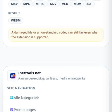
MKV
MPG
MPEG
M2V
VCD
MOV
ASF
RESULT
WEBM
A damaged file or a non-standard codec can still fail even when
the extension is supported.
Inettools.net
Aanlyn gereedskap vir lêers, media en netwerke
SITE NAVIGATION
Alle kategorieë
Promo pages