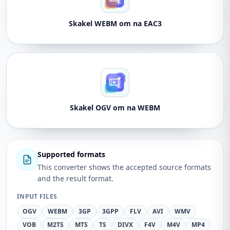
Skakel WEBM om na EAC3
Skakel OGV om na WEBM
Supported formats
This converter shows the accepted source formats
and the result format.
INPUT FILES
OGV
WEBM
3GP
3GPP
FLV
AVI
WMV
VOB
M2TS
MTS
TS
DIVX
F4V
M4V
MP4