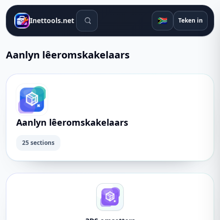
Soek gereedskap
🇿🇦
Inettools.net
Teken in
Aanlyn lêeromskakelaars
Aanlyn lêeromskakelaars
25 sections