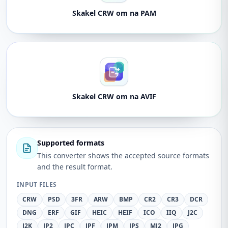
Skakel CRW om na PAM
Skakel CRW om na AVIF
Supported formats
This converter shows the accepted source formats
and the result format.
INPUT FILES
CRW
PSD
3FR
ARW
BMP
CR2
CR3
DCR
DNG
ERF
GIF
HEIC
HEIF
ICO
IIQ
J2C
J2K
JP2
JPC
JPF
JPM
JPS
MJ2
JPG