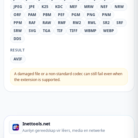
JPEG
JPE
K25
KDC
MEF
MRW
NEF
NRW
ORF
PAM
PBM
PEF
PGM
PNG
PNM
PPM
RAF
RAW
RMF
RW2
RWL
SR2
SRF
SRW
SVG
TGA
TIF
TIFF
WBMP
WEBP
DDS
RESULT
AVIF
A damaged file or a non-standard codec can still fail even when
the extension is supported.
Inettools.net
Aanlyn gereedskap vir lêers, media en netwerke