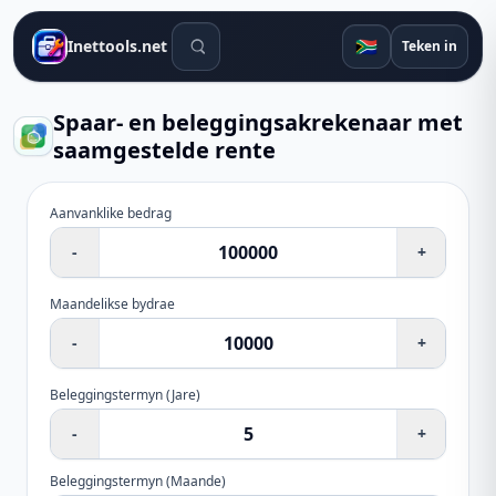
Soek gereedskap
🇿🇦
Inettools.net
Teken in
Spaar- en beleggingsakrekenaar met
saamgestelde rente
Aanvanklike bedrag
-
+
Maandelikse bydrae
-
+
Beleggingstermyn
(
Jare
)
-
+
Beleggingstermyn
(
Maande
)