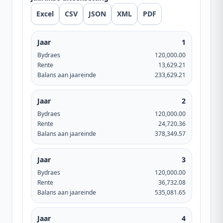
Excel
CSV
JSON
XML
PDF
Jaar
1
Bydraes
120,000.00
Rente
13,629.21
Balans aan jaareinde
233,629.21
Jaar
2
Bydraes
120,000.00
Rente
24,720.36
Balans aan jaareinde
378,349.57
Jaar
3
Bydraes
120,000.00
Rente
36,732.08
Balans aan jaareinde
535,081.65
Jaar
4