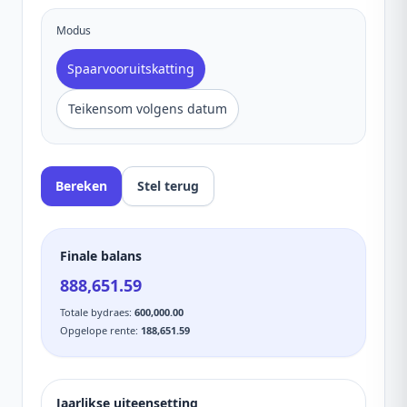
Modus
Spaarvooruitskatting
Teikensom volgens datum
Bereken
Stel terug
Finale balans
888,651.59
Totale bydraes
:
600,000.00
Opgelope rente
:
188,651.59
Jaarlikse uiteensetting