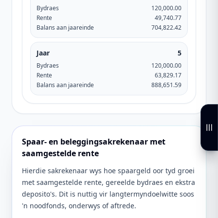
Bydraes
120,000.00
Rente
49,740.77
Balans aan jaareinde
704,822.42
Jaar
5
Bydraes
120,000.00
Rente
63,829.17
Balans aan jaareinde
888,651.59
Spaar- en beleggingsakrekenaar met
saamgestelde rente
Hierdie sakrekenaar wys hoe spaargeld oor tyd groei
met saamgestelde rente, gereelde bydraes en ekstra
deposito's. Dit is nuttig vir langtermyndoelwitte soos
'n noodfonds, onderwys of aftrede.